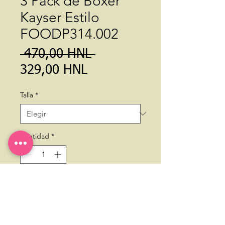
3 Pack de Boxer
Kayser Estilo
FOODP314.002
Precio
 470,00 HNL 
Precio
329,00 HNL
de
Talla
*
oferta
Cantidad
*
Agregar al carrito