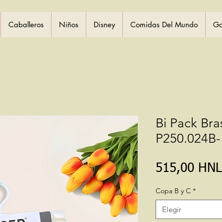
Caballeros
Niños
Disney
Comidas Del Mundo
Ga
Bi Pack Bras
P250.024B-
515,00 HNL
Copa B y C
*
Elegir