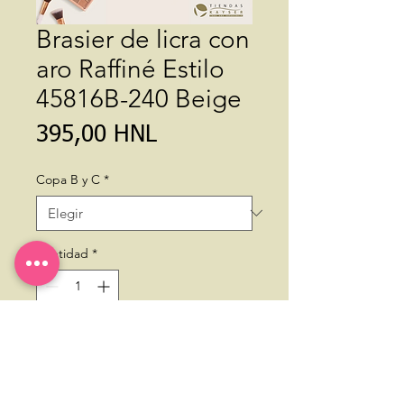
Brasier de licra con
aro Raffiné Estilo
45816B-240 Beige
Precio
395,00 HNL
Copa B y C
*
Cantidad
*
Agregar al carrito